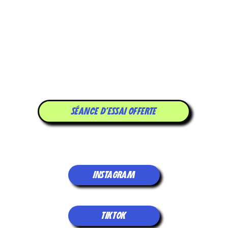
4 SEANCES
‍100€
PAR MOIS
SÉANCE D'ESSAI OFFERTE
INSTAGRAM
TIKTOK