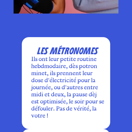
LES MÉTRONOMES
Ils ont leur petite routine
hebdmodaire, dès potron
minet, ils prennent leur
dose d'électricité pour la
journée, ou d'autres entre
midi et deux, la pause dèj
est optimisée, le soir pour se
défouler. Pas de vérité, la
votre !