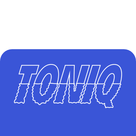
à cette technologie. Le
coach vous propose les
exercices adaptés à
votre forme et à vos
possibilités pour
atteindre vos objectifs.